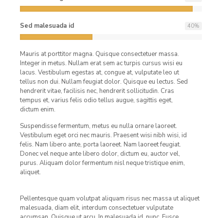
Sed malesuada id
40
%
Mauris at porttitor magna. Quisque consectetuer massa.
Integer in metus. Nullam erat sem ac turpis cursus wisi eu
lacus. Vestibulum egestas at, congue at, vulputate leo ut
tellus non dui. Nullam feugiat dolor. Quisque eu lectus. Sed
hendrerit vitae, facilisis nec, hendrerit sollicitudin. Cras
tempus et, varius felis odio tellus augue, sagittis eget,
dictum enim.
Suspendisse fermentum, metus eu nulla ornare laoreet.
Vestibulum eget orci nec mauris. Praesent wisi nibh wisi, id
felis. Nam libero ante, porta laoreet. Nam laoreet feugiat.
Donec vel neque ante libero dolor, dictum eu, auctor vel,
purus. Aliquam dolor fermentum nisl neque tristique enim,
aliquet.
Pellentesque quam volutpat aliquam risus nec massa ut aliquet
malesuada, diam elit, interdum consectetuer vulputate
accumsan. Quisque ut arcu. In malesuada id, nunc. Fusce