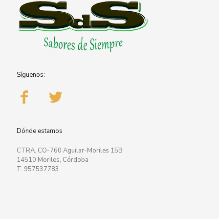
Síguenos:
Dónde estamos
CTRA. CO-760 Aguilar-Moriles 15B
14510 Moriles, Córdoba
T. 957537783