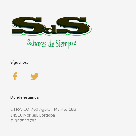
Síguenos:
Dónde estamos
CTRA. CO-760 Aguilar-Moriles 15B
14510 Moriles, Córdoba
T. 957537783