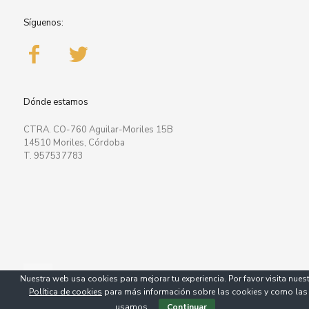
Síguenos:
Dónde estamos
CTRA. CO-760 Aguilar-Moriles 15B
14510 Moriles, Córdoba
T. 957537783
Nuestra web usa cookies para mejorar tu experiencia. Por favor visita nues
Política de cookies
para más información sobre las cookies y como las
usamos.
Continuar